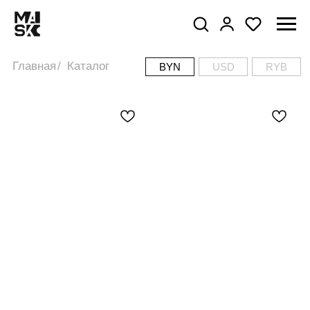
RYB
USD
Главная
/
Каталог
BYN
USD
RYB