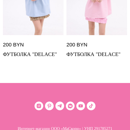
200
BYN
200
BYN
ФУТБОЛКА "DELACE"
ФУТБОЛКА "DELACE"
Интернет-магазин ООО «МаСкори» | УНП 291785271