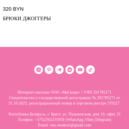
320
BYN
БРЮКИ ДЖОГГЕРЫ
Интернет-магазин ООО «МаСкори» | УНП 291785271
Свидетельство о государственной регистрации № 291785271 от
31.10.2023, регистрационный номер в торговом реестре 579327.
Республика Беларусь, г. Брест, ул. Пушкинская, дом 19, офис 21
Телефон: +375(29)5235959 (WhatsApp,Viber,Telegram)
Email:
ooo.maskori@gmail.com