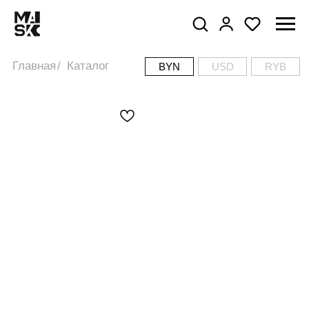
RYB
USD
Главная
/
Каталог
BYN
USD
RYB